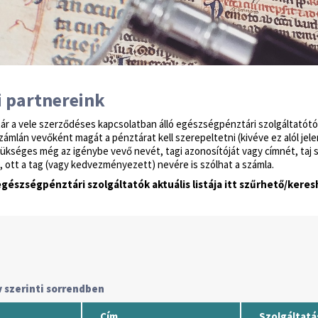
i partnereink
ár a vele szerződéses kapcsolatban álló egészségpénztári szolgáltatótó
mlán vevőként magát a pénztárat kell szerepeltetni (kivéve ez alól jelen 
ükséges még az igénybe vevő nevét, tagi azonosítóját vagy címnét, taj s
 ott a tag (vagy kedvezményezett) nevére is szólhat a számla.
gészségpénztári szolgáltatók aktuális listája itt szűrhető/keres
Cím
Szolgáltatá