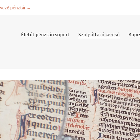
lyező pénztár →
Életút pénztárcsoport
Szolgáltató kereső
Kapc