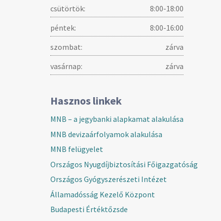
csütörtök:
8:00-18:00
péntek:
8:00-16:00
szombat:
zárva
vasárnap:
zárva
Hasznos linkek
MNB – a jegybanki alapkamat alakulása
MNB devizaárfolyamok alakulása
MNB felügyelet
Országos Nyugdíjbiztosítási Főigazgatóság
Országos Gyógyszerészeti Intézet
Államadósság Kezelő Központ
Budapesti Értéktőzsde