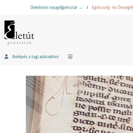
Önkéntes nyugdíjpénztár →
Egészség- és Önsegé
Belépés a tagi adatokhoz