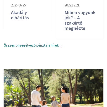
2025.06.25.
2022.12.21.
Akadály
Miben vagyunk
elhárítás
jók? – A
szakértő
megnézte
Összes önsegélyező pénztári hírek →