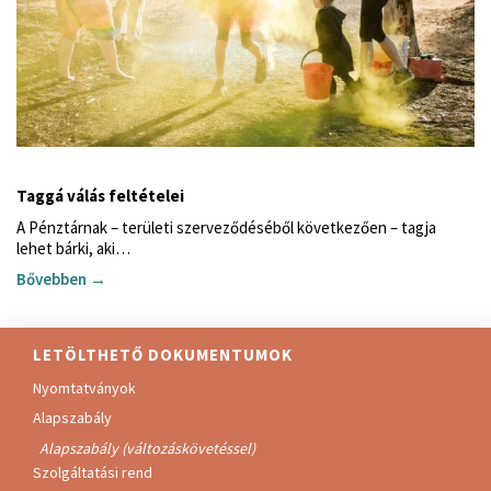
Taggá válás feltételei
A Pénztárnak – területi szerveződéséből következően – tagja
lehet bárki, aki…
Bővebben →
LETÖLTHETŐ DOKUMENTUMOK
Nyomtatványok
Alapszabály
Alapszabály (változáskövetéssel)
Szolgáltatási rend