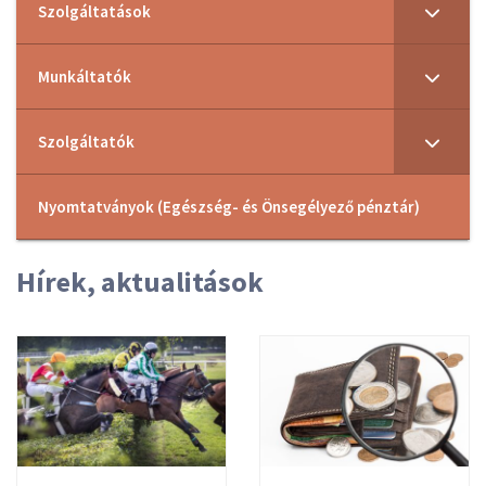
Szolgáltatások
Munkáltatók
Szolgáltatók
Nyomtatványok (Egészség- és Önsegélyező pénztár)
Hírek, aktualitások