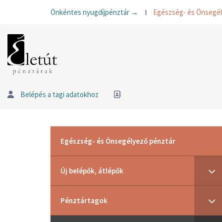
Önkéntes nyugdíjpénztár →
Egészség- és Önsegé
Belépés a tagi adatokhoz
Egészség- és Önsegélyező pénztár
Új belépők, átlépők
Pénztártagok