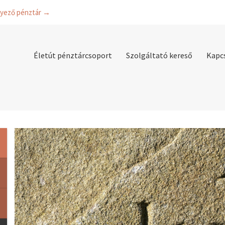
lyező pénztár →
Életút pénztárcsoport
Szolgáltató kereső
Kapc