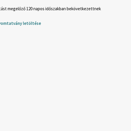
jtást megelőző 120 napos időszakban bekövetkezettnek
nyomtatvány letöltése