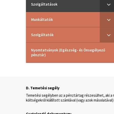
Szolgáltatások
Munkáltatók
Szolgáltatók
Nyomtatványok (Egészség- és Önsegélyező
pénztár)
D. Temetési segély
Temetési segélyben az a pénztártag részesülhet, aki a 
költségekről kiállított számlával (vagy azok másolatával) 
Csatolandó dokumentum: