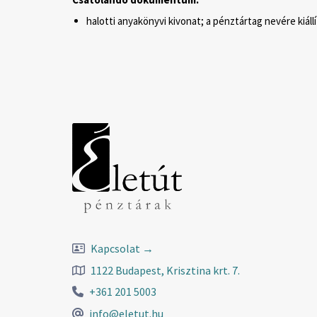
halotti anyakönyvi kivonat; a pénztártag nevére kiál
Kapcsolat →
1122 Budapest, Krisztina krt. 7.
+361 201 5003
info@eletut.hu