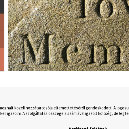
meghalt közeli hozzátartozója eltemettetéséről gondoskodott. A jogosul
kell igazolni. A szolgáltatás összege a számlával igazolt költség, de legfe
Korlátozó feltétel: