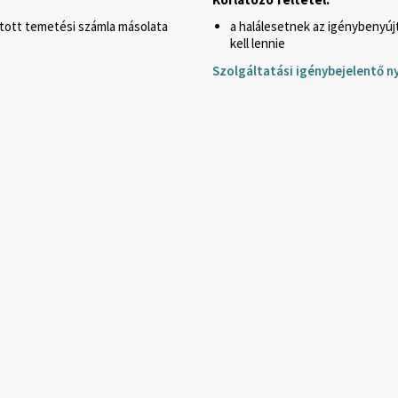
lított temetési számla másolata
a halálesetnek az igénybenyú
kell lennie
Szolgáltatási igénybejelentő 