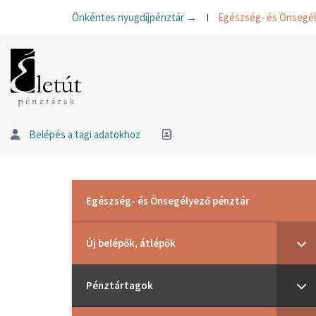
Önkéntes nyugdíjpénztár →
Egészség- és Önsegé
Belépés a tagi adatokhoz
Egészség- és Önsegélyező pénztár
Új belépők, átlépők
Pénztártagok