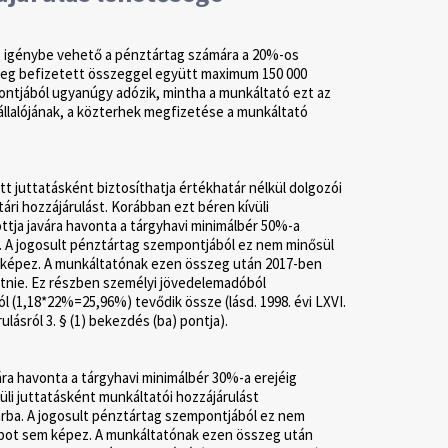
is igénybe vehető a pénztártag számára a 20%-os
ileg befizetett összeggel együtt maximum 150 000
pontjából ugyanúgy adózik, mintha a munkáltató ezt az
llalójának, a közterhek megfizetése a munkáltató
 juttatásként biztosíthatja értékhatár nélkül dolgozói
ri hozzájárulást. Korábban ezt béren kívüli
ttja javára havonta a tárgyhavi minimálbér 50%-a
. A jogosult pénztártag szempontjából ez nem minősül
 képez. A munkáltatónak ezen összeg után 2017-ben
tnie. Ez részben személyi jövedelemadóból
 (1,18*22%=25,96%) tevődik össze (lásd. 1998. évi LXVI.
lásról 3. § (1) bekezdés (ba) pontja).
ára havonta a tárgyhavi minimálbér 30%-a erejéig
i juttatásként munkáltatói hozzájárulást
tárba. A jogosult pénztártag szempontjából ez nem
apot sem képez. A munkáltatónak ezen összeg után