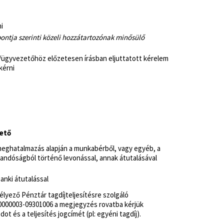
i
) pontja szerinti közeli hozzátartozónak minősülő
z/ügyvezetőhöz előzetesen írásban eljuttatott kérelem
kérni
hető
meghatalmazás alapján a munkabérből, vagy egyéb, a
árandóságból történő levonással, annak átutalásával
anki átutalással
lyező Pénztár tagdíjteljesítésre szolgáló
0000003-09301006
a megjegyzés rovatba kérjük
ot és a teljesítés jogcímét (pl: egyéni tagdíj).