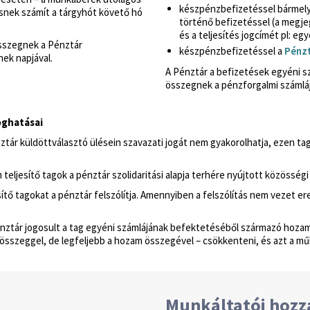
készpénzbefizetéssel bármely
ésnek számít a tárgyhót követő hó
történő befizetéssel (a megje
és a teljesítés jogcímét pl: egyé
összegnek a Pénztár
készpénzbefizetéssel a
Pénzt
nek napjával.
A Pénztár a befizetések egyéni sz
összegnek a pénzforgalmi számlájá
oghatásai
nztár küldöttválasztó ülésein szavazati jogát nem gyakorolhatja, ezen ta
eljesítő tagok a pénztár szolidaritási alapja terhére nyújtott közösségi
sítő tagokat a pénztár felszólítja. Amennyiben a felszólítás nem vezet e
énztár jogosult a tag egyéni számlájának befektetéséből származó hozam
sszeggel, de legfeljebb a hozam összegével – csökkenteni, és azt a működés
Munkáltatói hozz