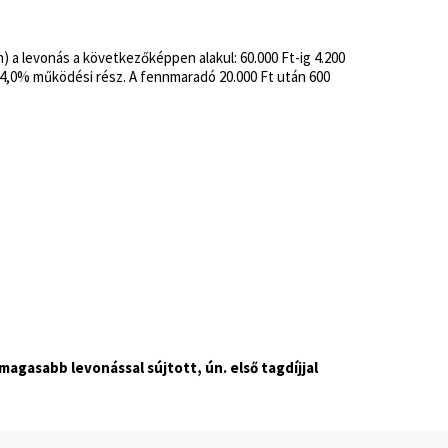
 a levonás a következőképpen alakul: 60.000 Ft-ig 4.200
ás, 4,0% működési rész. A fennmaradó 20.000 Ft után 600
gasabb levonással sújtott, ún. első tagdíjjal