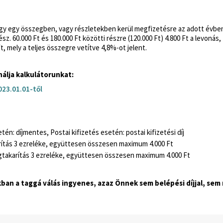
ogy egy összegben, vagy részletekben kerül megfizetésre az adott évben)
ész. 60.000 Ft és 180.000 Ft közötti részre (120.000 Ft) 4.800 Ft a levon
t, mely a teljes összegre vetítve 4,8%-ot jelent.
álja kalkulátorunkat:
023.01.01-től
tén: díjmentes, Postai kifizetés esetén: postai kifizetési díj
karítás 3 ezreléke, együttesen összesen maximum 4.000 Ft
megtakarítás 3 ezreléke, együttesen összesen maximum 4.000 Ft
n a taggá válás ingyenes, azaz Önnek sem belépési díjjal, sem ma