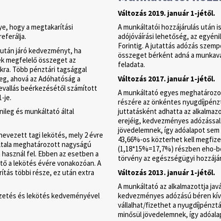
Változás 2019. január 1-jétől.
ye, hogy a megtakarítási
A munkáltatói hozzájárulás után 
eferálja.
adójóváírási lehetőség, az egyén
Forintig. A jutattás adózás szem
k után járó kedvezményt, ha
összeget bérként adná a munkavá
ek megfelelő összeget az
feladata.
kra. Több pénztári tagsággal
eg, ahová az Adóhatóság a
Változás 2017. január 1-jétől.
bevallás beérkezésétől számított
A munkáltató egyes meghatározott
-je.
részére az önkéntes nyugdíjpénztá
leg és munkáltató által
juttatásként adhatta az alkalmazo
erejéig, kedvezményes adózással
jövedelemnek, így adóalapot sem
evezett tagi lekötés, mely 2 évre
43,66%-os közterhet kell megfize
 általa meghatározott nagyságú
(1,18*15%=17,7%) részben eho-ból
 használ fel. Ebben az esetben a
törvény az egészségügyi hozzájáru
ő a lekötés évére vonakozóan. A
ítás többi része, ez után extra
Változás 2013. január 1-jétől.
A munkáltató az alkalmazottja jav
zetés és lekötés kedveményével
kedvezményes adózású béren kívül
vállalhat/fizethet a nyugdíjpénz
minősül jövedelemnek, így adóal