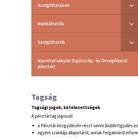
Szolgáltatások
Munkáltatók
Szolgáltatók
Nyomtatványok (Egészség- és Önsegélyező
pénztár)
Tagság
Tagsági jogok, kötelezettségek
A pénztártag jogosult
a Pénztár közgyűlésén részt venni (küldöttgyűlés es
egyéni számlája állapotáról, annak forgalmáról inform