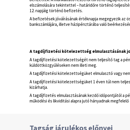
elszámolására tekintettel – határidőre történő teljesít
12. napjáig történő befizetés.
A befizetések jóváírásának értéknapja megegyezik az 
bankszámlájára, illetve házipénztárába való beérkezésé
A tagdíjfizetési kötelezettség elmulasztásának j
A tagdíjfizetési kötelezettségét nem teljesítő tag a pé
küldöttközgyűléseken nem illeti meg.
A tagdíjfizetési kötelezettségüket elmulasztó vagy nem t
A tagdíjfizetési kötelezettségüket 1 éven túl nem telje
kizárhatja.
A tagdíjfizetés elmulasztásának kezdő időpontjától a p
működési és likviditási alapra jutó hányadnak megfelelő ö
Tagság járulékos előnyei