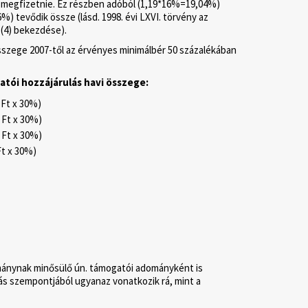
 megfizetnie. Ez részben adóból (1,19*16%=19,04%)
) tevődik össze (lásd. 1998. évi LXVI. törvény az
 (4) bekezdése).
összege 2007-től az érvényes minimálbér 50 százalékában
tói hozzájárulás havi összege:
 Ft x 30%)
 Ft x 30%)
 Ft x 30%)
Ft x 30%)
dománynak minősülő ún. támogatói adományként is
ás szempontjából ugyanaz vonatkozik rá, mint a