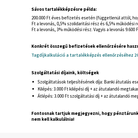
Sávos tartalékképzésre példa:
200.000 Ft éves befizetés esetén (függetlenül attól, h
Ft a levonás, 0,5% szolidaritási rész és 6,5% működési r
Ft a levonás, 3% működési rész. Vagyis a levonás 9.600 F
Konkrét összegű befizetések ellenőrzésére haszn
Tagdíjkalkuláció a tartalékképzés ellenőrzéséhez 2
Szolgáltatási díjaink, költségek
Szolgáltatások teljesítésének díja:
Banki átutalás ese
Kilépés:
3.000 Ft kilépési díj + az átutalandó megta
Átlépés:
3.000 Ft szolgáltatási díj + az átutalandó 
Fontosnak tartjuk megjegyezni, hogy pénztárunkba
nem kell kalkulálnia!