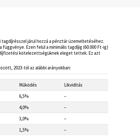
 tagdíjrésszel járul hozzá a pénztár üzemeltetéséhez.
ggvénye. Ezen felül a minimális tagdíjig (60.000 Ft-ig)
díjfizetési kötelezettségüknek eleget tettek. Ez azt
között,
2023-tól
az alábbi arányokban:
Működés
Likviditás
6,5%
–
4,0%
–
3,0%
–
1,5%
–