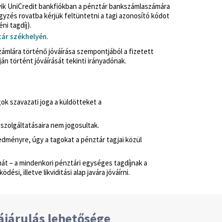
ik UniCredit bankfiókban a pénztár bankszámlaszámára
gyzés rovatba kérjük feltüntetni a tagi azonosító kódot
ni tagdíj).
ár székhelyén
.
ámlára történő jóváírása szempontjából a fizetett
n történt jóváírását tekinti irányadónak.
gok szavazati joga a küldötteket a
 szolgáltatásaira nem jogosultak.
redményre, úgy a tagokat a pénztár tagjai közül
át – a mindenkori pénztári egységes tagdíjnak a
i, illetve likviditási alap javára jóváírni.
ájárulás lehetősége