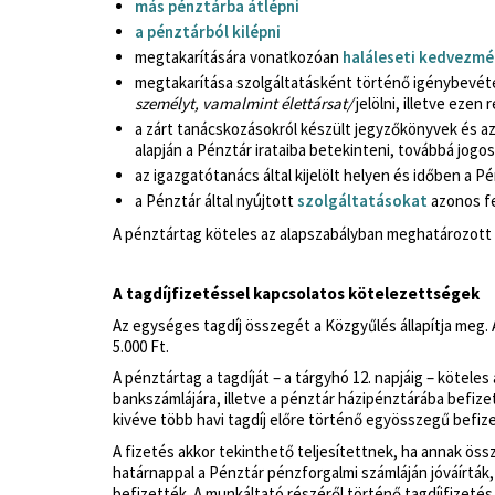
más pénztárba átlépni
a pénztárból kilépni
megtakarítására vonatkozóan
haláleseti kedvezm
megtakarítása szolgáltatásként történő igénybevé
személyt, vamalmint élettársat/
jelölni, illetve eze
a zárt tanácskozásokról készült jegyzőkönyvek és a
alapján a Pénztár irataiba betekinteni, továbbá jog
az igazgatótanács által kijelölt helyen és időben a P
a Pénztár által nyújtott
szolgáltatásokat
azonos fe
A pénztártag köteles az alapszabályban meghatározott 
A tagdíjfizetéssel kapcsolatos kötelezettségek
Az egységes tagdíj összegét a Közgyűlés állapítja meg.
5.000 Ft.
A pénztártag a tagdíját – a tárgyhó 12. napjáig – kötele
bankszámlájára, illetve a pénztár házipénztárába befize
kivéve több havi tagdíj előre történő egyösszegű befiz
A fizetés akkor tekinthető teljesítettnek, ha annak öss
határnappal a Pénztár pénzforgalmi számláján jóváírták,
befizették. A munkáltató részéről történő tagdíjfizeté