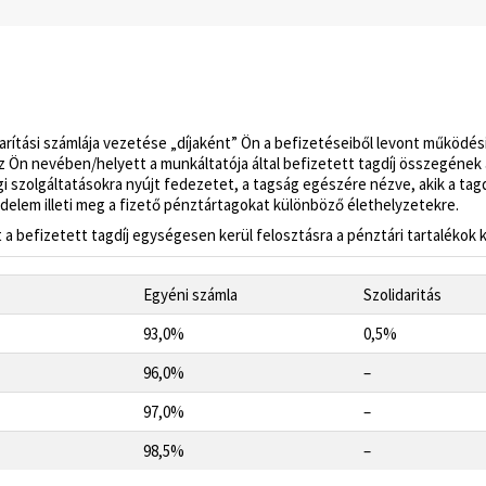
rítási számlája vezetése „díjaként” Ön a befizetéseiből levont működési
n nevében/helyett a munkáltatója által befizetett tagdíj összegének a fü
égi szolgáltatásokra nyújt fedezetet, a tagság egészére nézve, akik a tag
védelem illeti meg a fizető pénztártagokat különböző élethelyzetekre.
a befizetett tagdíj egységesen kerül felosztásra a pénztári tartalékok 
Egyéni számla
Szolidaritás
93,0%
0,5%
96,0%
–
97,0%
–
98,5%
–