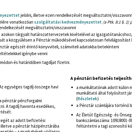
ényezettet
jelölni, illetve ezen rendelkezését megváltoztatni/visszavonn
telére vonatkozóan
szolgáltatási kedvezményezettet
/a Ptk. 8:1 §. 1
n rendelkezését megváltoztatni/visszavonni
z azokon tárgyalt határozattervezetek kivételével az igazgatótanácsho
osult a közgyűlésen a Pénztár működésével kapcsolatosan felvilágosítást 
énztár egészét érintő könyvviteli, számviteli adatokba betekinteni
ltételekkel igénybe venni
módon és határidőben tagdíjat fizetni.
A pénztári befizetés teljesít
Az egységes tagdíj összege havi
a munkáltatónak adott külön 
munkáltató által folyósított j
(
Részletek
)
s a pénztár pénzforgalmi
a Pénztár számlájára történő b
tni. A tagdíj havonta esedékes,
etését.
Az Életút Egészség- és Önsegé
zegét az adott befizetési
bankszámlaszáma:
10918001-0
 illetve a pénztár házipénztárába
feltüntetni a tagi azonosító kód
s esetén – a munkabérek utólagos