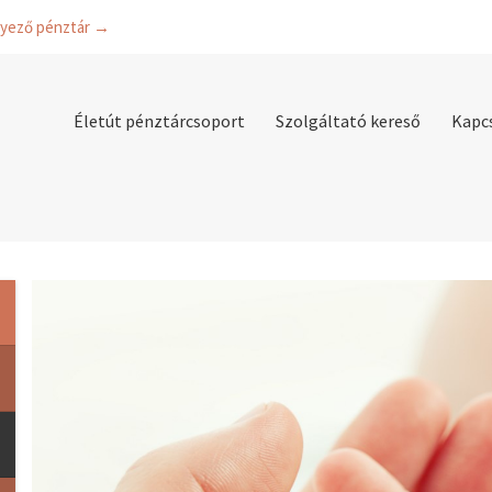
lyező pénztár →
Életút pénztárcsoport
Szolgáltató kereső
Kapc