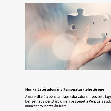
Munkáltatói adomány(támogatás) lehetősége
A munkáltató a pénztár alapszabályában nevesített tags
befizethet a pénztárba, mely összeget a Pénztár az ado
munkáltatói hozzájárulásra.