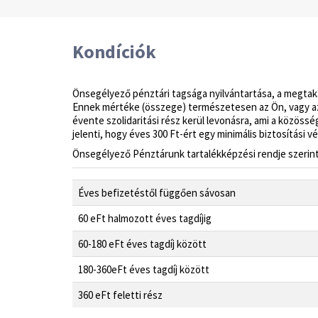
Kondíciók
Önsegélyező pénztári tagsága nyilvántartása, a megtaka
Ennek mértéke (összege) természetesen az Ön, vagy az Ö
évente szolidaritási rész kerül levonásra, ami a közöss
jelenti, hogy éves 300 Ft-ért egy minimális biztosítási 
Önsegélyező Pénztárunk tartalékképzési rendje szerint 
Éves befizetéstől függően sávosan
60 eFt halmozott éves tagdíjig
60-180 eFt éves tagdíj között
180-360eFt éves tagdíj között
360 eFt feletti rész