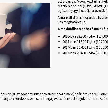
2013-ban 35,7%-os közterhet kell
részben eho-ból (1,19*,14%=16,66%
egészségügyi hozzájárulásról 3. §
A munkáltatói hozzájárulás havi 
van meghatározva.
A maximálisan adható munkálta
2016-ban 33.300 Ft/hó (111.000
2015-ben 31.500 Ft/hó (105.000
2014-ben 30.450 Ft/hó (101.500
2013-ban 29.400 Ft/hó (98.000 
ági kör (pl. az adott munkáltató alkalmazotti köre) számára közcélú a
mányozó rendelkezése szerint írja jóvá az érintett tagok számláin. Adóz