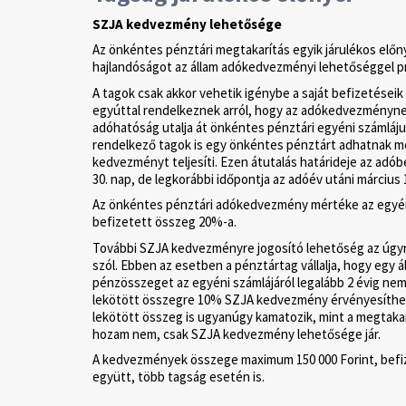
SZJA kedvezmény lehetősége
Az önkéntes pénztári megtakarítás egyik járulékos előn
hajlandóságot az állam adókedvezményi lehetőséggel pr
A tagok csak akkor vehetik igénybe a saját befizetései
egyúttal rendelkeznek arról, hogy az adókedvezményn
adóhatóság utalja át önkéntes pénztári egyéni számláju
rendelkező tagok is egy önkéntes pénztárt adhatnak m
kedvezményt teljesíti. Ezen átutalás határideje az adó
30. nap, de legkorábbi időpontja az adóév utáni március 1
Az önkéntes pénztári adókedvezmény mértéke az egyéni
befizetett összeg 20%-a.
További SZJA kedvezményre jogosító lehetőség az úgyn
szól. Ebben az esetben a pénztártag vállalja, hogy egy
pénzösszeget az egyéni számlájáról legalább 2 évig nem
lekötött összegre 10% SZJA kedvezmény érvényesíthet
lekötött összeg is ugyanúgy kamatozik, mint a megtakar
hozam nem, csak SZJA kedvezmény lehetősége jár.
A kedvezmények összege maximum 150 000 Forint, befi
együtt, több tagság esetén is.