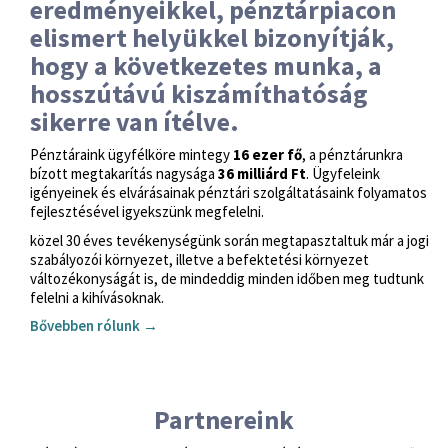
eredményeikkel, pénztárpiacon
elismert helyükkel bizonyítják,
hogy a következetes munka, a
hosszútávú kiszámíthatóság
sikerre van ítélve.
Pénztáraink ügyfélköre mintegy
16 ezer fő
, a pénztárunkra
bízott megtakarítás nagysága
36 milliárd Ft
. Ügyfeleink
igényeinek és elvárásainak pénztári szolgáltatásaink folyamatos
fejlesztésével igyekszünk megfelelni.
közel 30 éves tevékenységünk során megtapasztaltuk már a jogi
szabályozói környezet, illetve a befektetési környezet
változékonyságát is, de mindeddig minden időben meg tudtunk
felelni a kihívásoknak.
Bővebben rólunk →
Partnereink