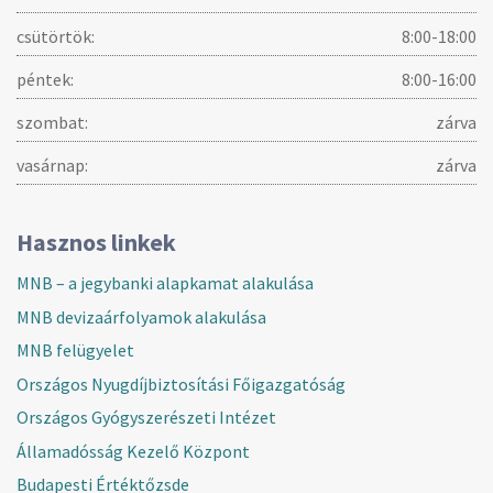
csütörtök:
8:00-18:00
péntek:
8:00-16:00
szombat:
zárva
vasárnap:
zárva
Hasznos linkek
MNB – a jegybanki alapkamat alakulása
MNB devizaárfolyamok alakulása
MNB felügyelet
Országos Nyugdíjbiztosítási Főigazgatóság
Országos Gyógyszerészeti Intézet
Államadósság Kezelő Központ
Budapesti Értéktőzsde