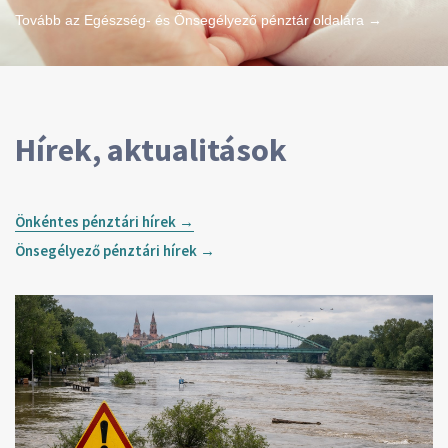
Tovább az Egészség- és Önsegélyező pénztár oldalára →
Hírek, aktualitások
Önkéntes pénztári hírek →
Önsegélyező pénztári hírek →