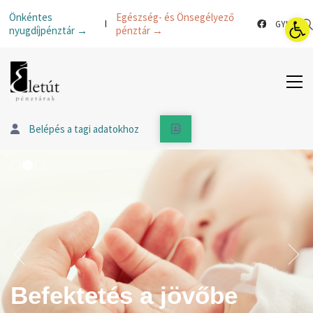
Esz
Önkéntes
Egészség- és Önsegélyező
GYIK
nyugdíjpénztár →
pénztár →
Belépés a tagi adatokhoz
Befektetés a jövőbe