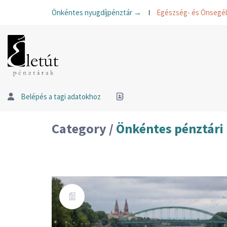
Önkéntes nyugdíjpénztár →
Egészség- és Önsegé
Belépés a tagi adatokhoz
Category /
Önkéntes pénztári 