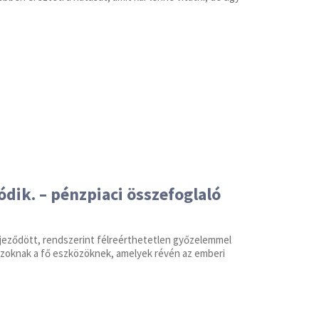
dik. – pénzpiaci összefoglaló
jeződött, rendszerint félreérthetetlen győzelemmel
 azoknak a fő eszközöknek, amelyek révén az emberi