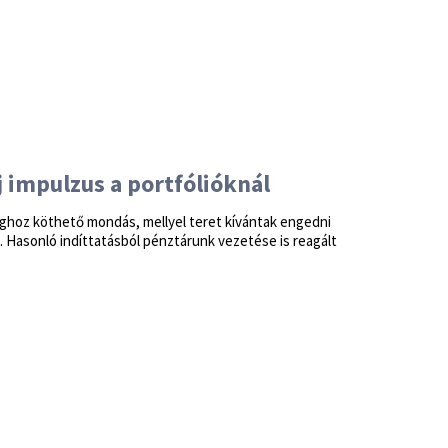
Új impulzus a portfólióknál
nghoz köthető mondás, mellyel teret kívántak engedni
 Hasonló indíttatásból pénztárunk vezetése is reagált