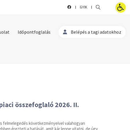
Eszk
GYIK
solat
Időpontfoglalás
Belépés a tagi adatokhoz
iaci összefoglaló 2026. II.
ális felmelegedés következményeivel valahogyan
bben érezteti a hatását, amit kár lenne vitatni, de úgy