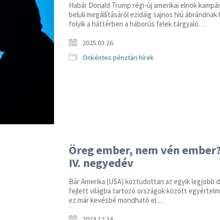
Habár Donald Trump régi-új amerikai elnök kampán
belüli megállításáról ezidáig sajnos hiú ábrándn
folyik a háttérben a háborús felek tárgyaló…
2025.03.26.
Önkéntes pénztári hírek
Öreg ember, nem vén ember? 
IV. negyedév
Bár Amerika (USA) köztudottan az egyik legjobb d
fejlett világba tartozó országok között egyértel
ez már kevésbé mondható el.…
2024.12.24.