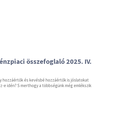
énzpiaci összefoglaló 2025. IV.
y hozzáértők és kevésbé hozzáértők is jóslatokat
esz-e idén? S merthogy a többségünk még emlékszik