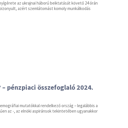
yígérete az ukrajnai háború beiktatását követő 24 órán
ak bizonyult, azért szemlátomást komoly munkálkodás
– pénzpiaci összefoglaló 2024.
emográfiai mutatókkal rendelkező ország – legalábbis a
műen az -, az elnöki aspiránsok tekintetében ugyanakkor