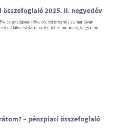
i összefoglaló 2025. II. negyedév
0,8%-os gazdasági növekedési prognózisa már olyan
ce Ax-4 kilövési dátuma. Azt lehet mondani, hogy nem
rátom? – pénzpiaci összefoglaló