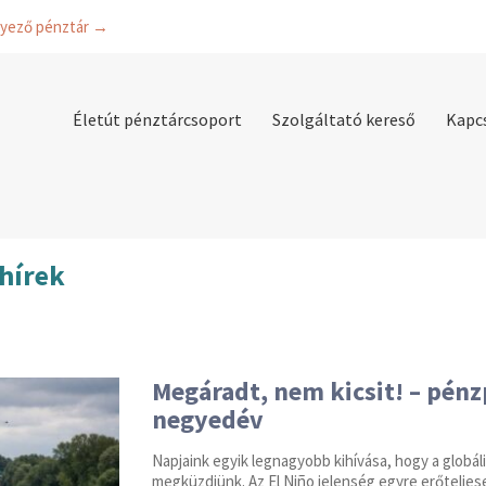
lyező pénztár →
Életút pénztárcsoport
Szolgáltató kereső
Kapc
hírek
Megáradt, nem kicsit! – pénzp
negyedév
Napjaink egyik legnagyobb kihívása, hogy a glob
megküzdjünk. Az El Niño jelenség egyre erőteljese