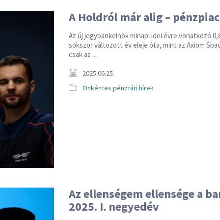
A Holdról már alig – pénzpiac
Az új jegybankelnök minapi idei évre vonatkozó 
sokszor változott év eleje óta, mint az Axiom Spa
csak az…
2025.06.25.
Önkéntes pénztári hírek
Az ellenségem ellensége a ba
2025. I. negyedév