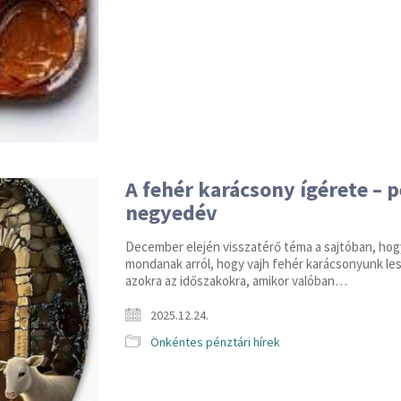
A fehér karácsony ígérete – p
negyedév
December elején visszatérő téma a sajtóban, hog
mondanak arról, hogy vajh fehér karácsonyunk l
azokra az időszakokra, amikor valóban…
2025.12.24.
Önkéntes pénztári hírek