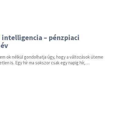
intelligencia – pénzpiaci
dév
em ok nélkül gondolhatja úgy, hogy a változások üteme
len is. Egy hír ma sokszor csak egy napig hír,…