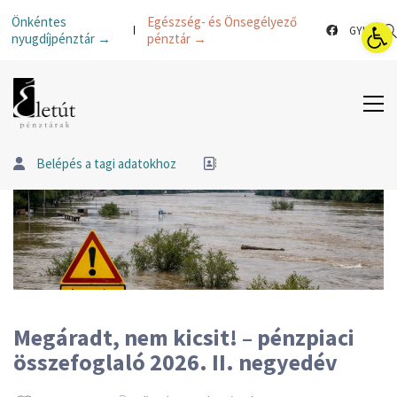
Esz
Önkéntes
Egészség- és Önsegélyező
GYIK
nyugdíjpénztár →
pénztár →
Belépés a tagi adatokhoz
Megáradt, nem kicsit! – pénzpiaci
összefoglaló 2026. II. negyedév