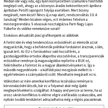
Medián ide vagy oda, egy ilyen környezetben számunkra fölöttébb
meglepő volt, ahogy az a bizonyos áradás bekövetkezett áprilisra-
áprilisban Petőfi rajongott folyója esetében. Mert bizony
megáradt, nem kicsit! Nincs új a nap alatt, rendszerváltás 3.0. A
tanulság? Minden bizalom véges, ezt érdemes felvésni a
mestergerendára. S olvassuk nosztalgiázva Parti Nagy Lajos
Fülkefor és vidéke remekműve sorait!
Szokásos aktualizált piaci grafikonjaink az alábbiak:
A forint idei év eleji tendenciózus erősödését az elemzők azzal
magyarázták, hogy a befektetők politikai fordulatot áraznak, s lám,
igazuk lett. Az EU-s forrásokhoz való hozzáférés, a
gazdaságpolitika ortodox állapotba visszatérése, a transzparenciák
erősödése reménye új magasságokba repítette a BUX-ot,
felértékelte a forintot és a magyar államkötvényeket is. Így a
második negyedévünk – a külföldi piaci mozgások mellett is –
egyértelműen a szárnyalásról szólt. Mondhatni megáradt ez is.
Időközben az iráni-amerikai konfliktus lezárulása reménye is
körvonalazódni látszik, bár ez a folyamat akár még újabb
meglepetésekkel is szolgálhat. A happy and persze az lenne, ha az
orosz-ukrán konfliktus is elérne végre a kifáradás szakaszába, ami
nyilván tovább lendületet adna/adhatna még a régiós piacainknak.