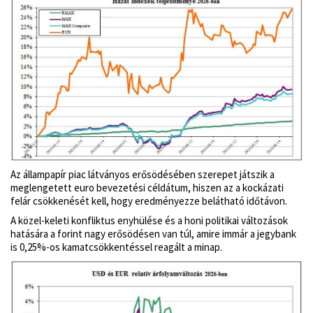
Az állampapír piac látványos erősödésében szerepet játszik a
meglengetett euro bevezetési céldátum, hiszen az a kockázati
felár csökkenését kell, hogy eredményezze belátható időtávon.
A közel-keleti konfliktus enyhülése és a honi politikai változások
hatására a forint nagy erősödésen van túl, amire immár a jegybank
is 0,25%-os kamatcsökkentéssel reagált a minap.