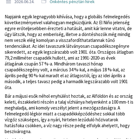
2026.06.24.
Önkéntes pénztári hírek
Napjaink egyik legnagyobb kihívása, hogy a globális felmelegedés
következményeivel valahogyan megküzdjünk. Az El Niño jelenség
egyre erőteljesebben érezteti a hatását, amit kár lenne vitatni, de
úgy látszik, hogy az emberiség, illetve a döntéshozók még mindig
nem veszik elég komolyan a visszafordíthatatlannak tűnő
tendenciákat. Az idei tavaszunk látványosan csapadékszegényre
sikeredett, az egyik legszárazabb volt 1901. óta. Országos átlagban
79,2 milliméter csapadék hullott, ami az 1991-2020-as évek
átlagának csupán 57 %-a. Mindhárom tavaszi hónap
csapadékszegény volt, a március 34 %-kal, a május 18 %-kal, az
április pedig 90 %-kal maradt el az átlagostól, így az idei április a
második, a teljes tavasz pedig a harmadik legszárazabb volt 1901
óta.
Bár a májusi esők néhol enyhülést hoztak, az Alföldön és az ország
keleti, északkeleti részén a talaj vízhiánya helyenként a 100 mm-t is
meghaladja, ami komoly veszélyt jelent a mezőgazdaságra. A
felmelegedő légkör miatt a csapadékképződéshez sokkal több
vízgőz szükséges, így a nyári, hirtelen lezúduló hőzivatarok
hatásfoka csökken, a víz nagy része pedig elfolyik ahelyett, hogy
beszivárogna.