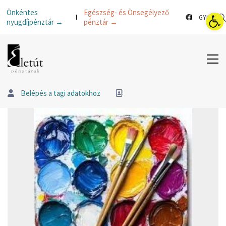
Esz
Önkéntes
Egészség- és Önsegélyező
GYIK
nyugdíjpénztár →
pénztár →
Belépés a tagi adatokhoz