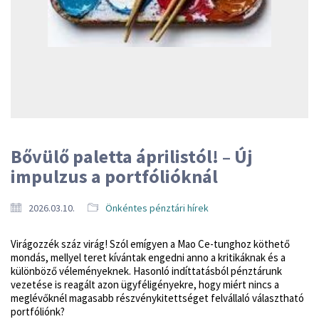
Bővülő paletta áprilistól! – Új
impulzus a portfólióknál
2026.03.10.
Önkéntes pénztári hírek
Virágozzék száz virág! Szól emígyen a Mao Ce-tunghoz köthető
mondás, mellyel teret kívántak engedni anno a kritikáknak és a
különböző véleményeknek. Hasonló indíttatásból pénztárunk
vezetése is reagált azon ügyféligényekre, hogy miért nincs a
meglévőknél magasabb részvénykitettséget felvállaló választható
portfóliónk?