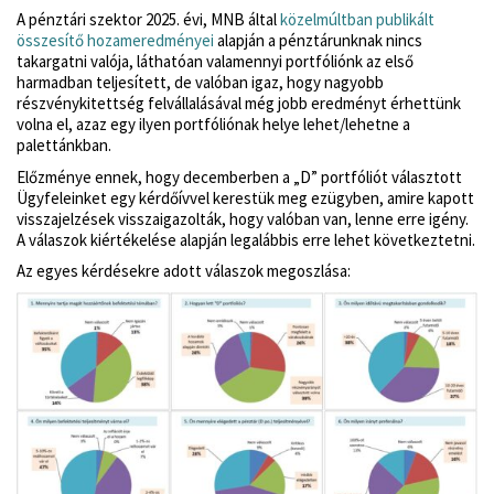
A pénztári szektor 2025. évi, MNB által
közelmúltban publikált
összesítő hozameredményei
alapján a pénztárunknak nincs
takargatni valója, láthatóan valamennyi portfóliónk az első
harmadban teljesített, de valóban igaz, hogy nagyobb
részvénykitettség felvállalásával még jobb eredményt érhettünk
volna el, azaz egy ilyen portfóliónak helye lehet/lehetne a
palettánkban.
Előzménye ennek, hogy decemberben a „D” portfóliót választott
Ügyfeleinket egy kérdőívvel kerestük meg ezügyben, amire kapott
visszajelzések visszaigazolták, hogy valóban van, lenne erre igény.
A válaszok kiértékelése alapján legalábbis erre lehet következtetni.
Az egyes kérdésekre adott válaszok megoszlása: