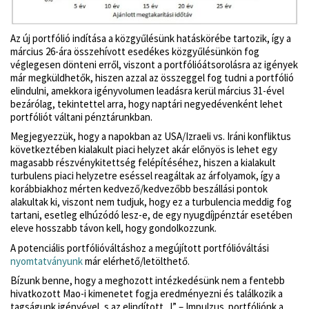
Az új portfólió indítása a közgyűlésünk hatáskörébe tartozik, így a
március 26-ára összehívott esedékes közgyűlésünkön fog
véglegesen dönteni erről, viszont a portfólióátsorolásra az igények
már megküldhetők, hiszen azzal az összeggel fog tudni a portfólió
elindulni, amekkora igényvolumen leadásra kerül március 31-ével
bezárólag, tekintettel arra, hogy naptári negyedévenként lehet
portfóliót váltani pénztárunkban.
Megjegyezzük, hogy a napokban az USA/Izraeli vs. Iráni konfliktus
következtében kialakult piaci helyzet akár előnyös is lehet egy
magasabb részvénykitettség felépítéséhez, hiszen a kialakult
turbulens piaci helyzetre eséssel reagáltak az árfolyamok, így a
korábbiakhoz mérten kedvező/kedvezőbb beszállási pontok
alakultak ki, viszont nem tudjuk, hogy ez a turbulencia meddig fog
tartani, esetleg elhúzódó lesz-e, de egy nyugdíjpénztár esetében
eleve hosszabb távon kell, hogy gondolkozzunk.
A potenciális portfólióváltáshoz a megújított portfólióváltási
nyomtatványunk
már elérhető/letölthető.
Bízunk benne, hogy a meghozott intézkedésünk nem a fentebb
hivatkozott Mao-i kimenetet fogja eredményezni és találkozik a
tagságunk igényével, s az elindított „I” – Impulzus portfóliónk a