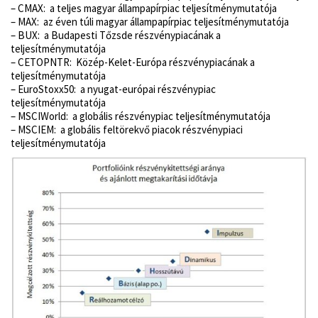
– CMAX: a teljes magyar állampapírpiac teljesítménymutatója
– MAX: az éven túli magyar állampapírpiac teljesítménymutatója
– BUX: a Budapesti Tőzsde részvénypiacának a
teljesítménymutatója
– CETOPNTR: Közép-Kelet-Európa részvénypiacának a
teljesítménymutatója
– EuroStoxx50: a nyugat-európai részvénypiac
teljesítménymutatója
– MSCIWorld: a globális részvénypiac teljesítménymutatója
– MSCIEM: a globális feltörekvő piacok részvénypiaci
teljesítménymutatója