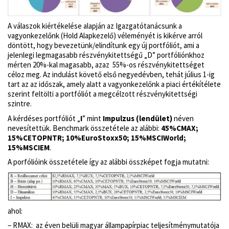
A válaszok kiértékelése alapján az Igazgatótanácsunk a
vagyonkezelőnk (Hold Alapkezelő) véleményét is kikérve arról
döntött, hogy bevezetünk/elindítunk egy új portfóliót, ami a
jelenlegi legmagasabb részvénykitettségű „D” portfóliónkhoz
mérten 20%-kal magasabb, azaz 55%-os részvénykitettséget
céloz meg. Az indulást követő első negyedévben, tehát július 1-ig
tart az az időszak, amely alatt a vagyonkezelőnk a piaci értékítélete
szerint feltölti a portfóliót a megcélzott részvénykitettségi
szintre.
A kérdéses portfóliót „
I
” mint
Impulzus (lendület)
néven
nevesítettük. Benchmark összetétele az alábbi:
45%CMAX;
15%CETOPNTR; 10%EuroStoxx50; 15%MSCIWorld;
15%MSCIEM
.
A porfólióink összetétele így az alábbi összképet fogja mutatni:
ahol:
– RMAX: az éven belüli magyar állampapírpiac teljesítménymutatója