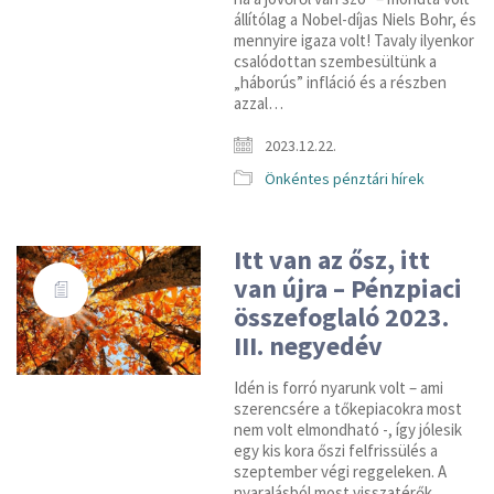
állítólag a Nobel-díjas Niels Bohr, és
mennyire igaza volt! Tavaly ilyenkor
csalódottan szembesültünk a
„háborús” infláció és a részben
azzal…
2023.12.22.
Önkéntes pénztári hírek
Itt van az ősz, itt
van újra – Pénzpiaci
összefoglaló 2023.
III. negyedév
Idén is forró nyarunk volt – ami
szerencsére a tőkepiacokra most
nem volt elmondható -, így jólesik
egy kis kora őszi felfrissülés a
szeptember végi reggeleken. A
nyaralásból most visszatérők