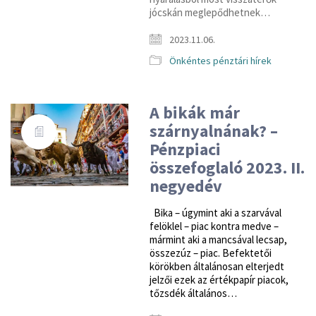
jócskán meglepődhetnek…
2023.11.06.
Önkéntes pénztári hírek
A bikák már
szárnyalnának? –
Pénzpiaci
összefoglaló 2023. II.
negyedév
Bika – úgymint aki a szarvával
felöklel – piac kontra medve –
mármint aki a mancsával lecsap,
összezúz – piac. Befektetői
körökben általánosan elterjedt
jelzői ezek az értékpapír piacok,
tőzsdék általános…