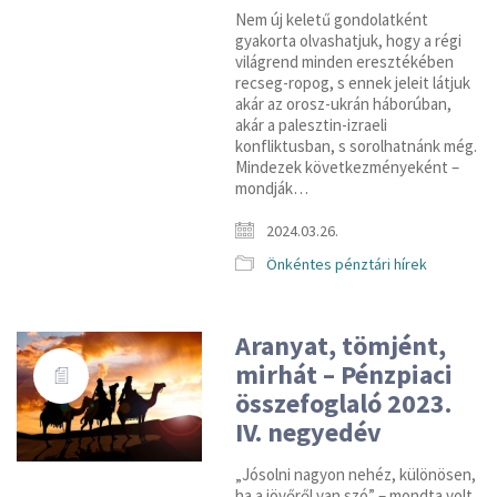
Nem új keletű gondolatként
gyakorta olvashatjuk, hogy a régi
világrend minden eresztékében
recseg-ropog, s ennek jeleit látjuk
akár az orosz-ukrán háborúban,
akár a palesztin-izraeli
konfliktusban, s sorolhatnánk még.
Mindezek következményeként –
mondják…
2024.03.26.
Önkéntes pénztári hírek
Aranyat, tömjént,
mirhát – Pénzpiaci
összefoglaló 2023.
IV. negyedév
„Jósolni nagyon nehéz, különösen,
ha a jövőről van szó” – mondta volt