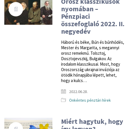
Orosz klasszikusok
nyomában –
Pénzpiaci
összefoglaló 2022. II.
negyedév
Háború és béke, Bűn és bűnhődés,
Mester és Margarita, s megannyi
orosz remekmű. Tolsztoj,
Dosztojevszkij, Bulgakov. Az
irodalom klasszikusai. Most, hogy
Oroszország ukrajnai inváziója az
ötödik hónapjába lépett, lehet,
hogy a kulcs…
2022.06.28.
Önkéntes pénztári hírek
Miért hagytuk, hogy
így legyen? –