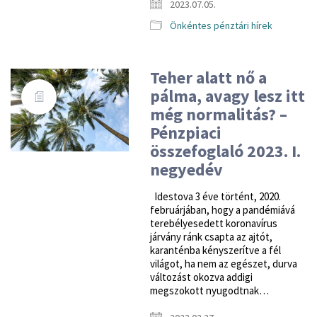
2023.07.05.
Önkéntes pénztári hírek
Teher alatt nő a
pálma, avagy lesz itt
még normalitás? –
Pénzpiaci
összefoglaló 2023. I.
negyedév
Idestova 3 éve történt, 2020.
februárjában, hogy a pandémiává
terebélyesedett koronavírus
járvány ránk csapta az ajtót,
karanténba kényszerítve a fél
világot, ha nem az egészet, durva
változást okozva addigi
megszokott nyugodtnak…