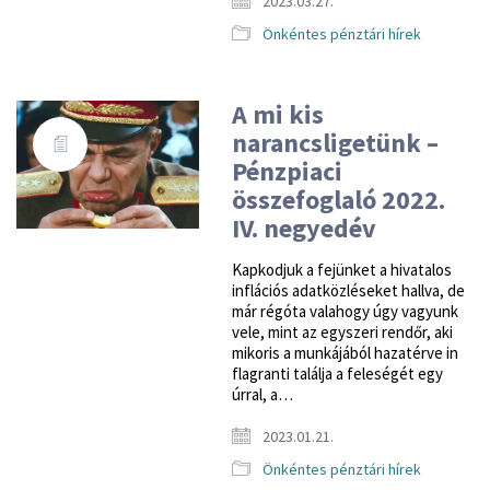
2023.03.27.
Önkéntes pénztári hírek
A mi kis
narancsligetünk –
Pénzpiaci
összefoglaló 2022.
IV. negyedév
Kapkodjuk a fejünket a hivatalos
inflációs adatközléseket hallva, de
már régóta valahogy úgy vagyunk
vele, mint az egyszeri rendőr, aki
mikoris a munkájából hazatérve in
flagranti találja a feleségét egy
úrral, a…
2023.01.21.
Önkéntes pénztári hírek