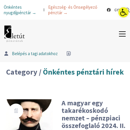
Esz
Önkéntes
Egészség- és Önsegélyező
GYIK
nyugdíjpénztár →
pénztár →
Belépés a tagi adatokhoz
Category /
Önkéntes pénztári hírek
A magyar egy
takarékoskodó
nemzet – pénzpiaci
összefoglaló 2024. II.