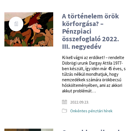
A történelem örök
körforgása? –
Pénzpiaci
összefoglaló 2022.
III. negyedév
Ki kell vágni az erdőket! – rendelte
Döbrögi urunk Dargay Attila 1977-
ben készült, így idén már 45 éves, s
túlzás nélkül mondhatjuk, hogy
nemzedékek számára örökbecsű
hőskölteményében, ami az akkori
akkut problémát…
2022.09.23.
Önkéntes pénztári hírek