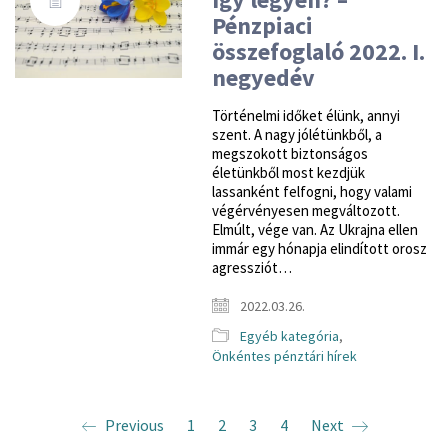
Pénzpiaci
összefoglaló 2022. I.
negyedév
Történelmi időket élünk, annyi
szent. A nagy jólétünkből, a
megszokott biztonságos
életünkből most kezdjük
lassanként felfogni, hogy valami
végérvényesen megváltozott.
Elmúlt, vége van. Az Ukrajna ellen
immár egy hónapja elindított orosz
agressziót…
2022.03.26.
Egyéb kategória
,
Önkéntes pénztári hírek
Previous
1
2
3
4
Next