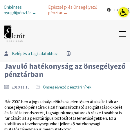
Esz
Önkéntes
Egészség- és Önsegélyező
GYIK
nyugdíjpénztár →
pénztár →
Belépés a tagi adatokhoz
Javuló hatékonyság az önsegélyező
pénztárban
2010.11.15.
Önsegélyező pénztári hírek
Bár 2007-ben a jogszabályi előírások jelentősen átalakították az
önsegélyező pénztárak által finanszírozható szolgáltatások körét
és feltételrendszerét, tagságunk meghatározó része továbbra is
fantáziát lát a pénztártípus biztosította lehetőségekben. Ez a
stabilitás a tevékenységünket jellemző hatékonysági
mutatószámokban is megmutatkozik: