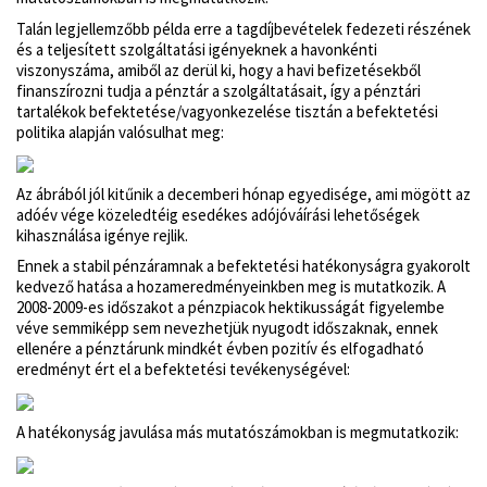
Talán legjellemzőbb példa erre a tagdíjbevételek fedezeti részének
és a teljesített szolgáltatási igényeknek a havonkénti
viszonyszáma, amiből az derül ki, hogy a havi befizetésekből
finanszírozni tudja a pénztár a szolgáltatásait, így a pénztári
tartalékok befektetése/vagyonkezelése tisztán a befektetési
politika alapján valósulhat meg:
Az ábrából jól kitűnik a decemberi hónap egyedisége, ami mögött az
adóév vége közeledtéig esedékes adójóváírási lehetőségek
kihasználása igénye rejlik.
Ennek a stabil pénzáramnak a befektetési hatékonyságra gyakorolt
kedvező hatása a hozameredményeinkben meg is mutatkozik. A
2008-2009-es időszakot a pénzpiacok hektikusságát figyelembe
véve semmiképp sem nevezhetjük nyugodt időszaknak, ennek
ellenére a pénztárunk mindkét évben pozitív és elfogadható
eredményt ért el a befektetési tevékenységével:
A hatékonyság javulása más mutatószámokban is megmutatkozik: