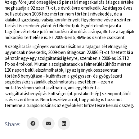
Az egy főre jutó önsegélyező pénztári megtakarítás átlagos értéke
meghaladja a 92 ezer Ft-ot, s évről évre emelkedik. Az átlagos éves
befizetésben 2008-hoz mérten nem történt növekedés, de a
kialakult gazdasági válság körülményeit figyelembe véve a szinten
tartást is eredményként értékelhetjük. Egyértelműen javul a
tagdíjbevételekre jutó működési ráfordítás aránya, illetve a tagdíjak
működési terhelése is. Ez 2009-ben 5,46%-os szintre csökkent.
A szolgáltatási igények vonatkozásában a fajlagos tételnagyság
ugyancsak növekedik, 2009-ben átlagosan 22.986 Ft-ot fizetett ki a
pénztár egy-egy szolgáltatási igényre, szemben a 2008-as 19.712
Ft-os értékkel. Miután a szolgáltatások a felmerülésükhöz mérten
120 napon belül elszámolhatók, így az igények összevontan
történő benyújtása – különösen a gyógyszer- és gyógyászati
segédeszköz számlák elszámoltatása esetében – ezen a
mutatószámon sokat javíthatna, ami egyébként a
szolgáltatásbenyújtás költségei (pl. postaköltség) szempontjából
is észszerű lenne. Nem beszélve arról, hogy addig is hozamot
termelne a tulajdonosának az egyébként kifizetésre kerülő összeg.
Share: