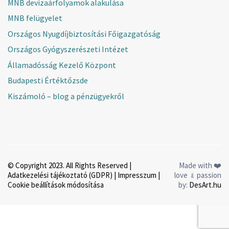
MNB devizaárfolyamok alakulása
MNB felügyelet
Országos Nyugdíjbiztosítási Főigazgatóság
Országos Gyógyszerészeti Intézet
Államadósság Kezelő Központ
Budapesti Értéktőzsde
Kiszámoló – blog a pénzügyekről
© Copyright 2023. All Rights Reserved |
Made with ❤️
Adatkezelési tájékoztató (GDPR)
|
Impresszum
|
love ﹠passion
Cookie beállítások módosítása
by:
DesArt.hu