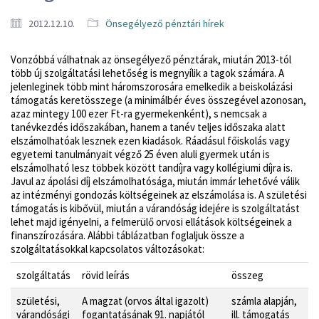
2012.12.10.
Önsegélyező pénztári hírek
Vonzóbbá válhatnak az önsegélyező pénztárak, miután 2013-tól
több új szolgáltatási lehetőség is megnyílik a tagok számára. A
jelenleginek több mint háromszorosára emelkedik a beiskolázási
támogatás keretösszege (a minimálbér éves összegével azonosan,
azaz mintegy 100 ezer Ft-ra gyermekenként), s nemcsak a
tanévkezdés időszakában, hanem a tanév teljes időszaka alatt
elszámolhatóak lesznek ezen kiadások. Ráadásul főiskolás vagy
egyetemi tanulmányait végző 25 éven aluli gyermek után is
elszámolható lesz többek között tandíjra vagy kollégiumi díjra is.
Javul az ápolási díj elszámolhatósága, miután immár lehetővé válik
az intézményi gondozás költségeinek az elszámolása is. A születési
támogatás is kibővül, miután a várandóság idejére is szolgáltatást
lehet majd igényelni, a felmerülő orvosi ellátások költségeinek a
finanszírozására. Alábbi táblázatban foglaljuk össze a
szolgáltatásokkal kapcsolatos változásokat:
szolgáltatás
rövid leírás
összeg
születési,
A magzat (orvos által igazolt)
számla alapján,
várandósági
fogantatásának 91. napjától
ill. támogatás