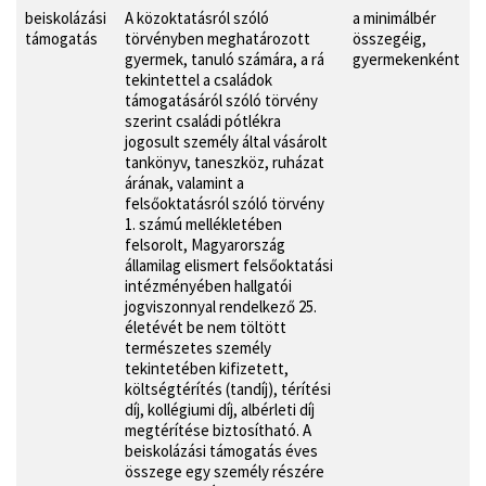
beiskolázási
A közoktatásról szóló
a minimálbér
támogatás
törvényben meghatározott
összegéig,
gyermek, tanuló számára, a rá
gyermekenként
tekintettel a családok
támogatásáról szóló törvény
szerint családi pótlékra
jogosult személy által vásárolt
tankönyv, taneszköz, ruházat
árának, valamint a
felsőoktatásról szóló törvény
1. számú mellékletében
felsorolt, Magyarország
államilag elismert felsőoktatási
intézményében hallgatói
jogviszonnyal rendelkező 25.
életévét be nem töltött
természetes személy
tekintetében kifizetett,
költségtérítés (tandíj), térítési
díj, kollégiumi díj, albérleti díj
megtérítése biztosítható. A
beiskolázási támogatás éves
összege egy személy részére