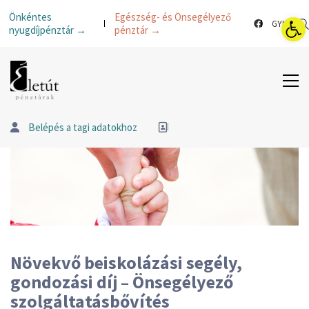
Esz
Önkéntes
Egészség- és Önsegélyező
GYIK
nyugdíjpénztár →
pénztár →
Belépés a tagi adatokhoz
Növekvő beiskolázási segély,
gondozási díj – Önsegélyező
szolgáltatásbővítés