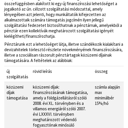
összefüggésben alakított ki egy új finanszírozási lehetőséget a
jogalkotó az ún. célzott szolgáltatási módozattal, amely
lényegében azt jelenti, hogy munkáltatók kifejezetten az
alkalmazottaik számára támogatás jogcímén ilyen jellegű
szolgáltatási fedezetet biztosíthatnak a pénztárnak, amelyekből a
pénztár ezen kollektívák meghatározott szolgáltatási igényét
kielégítheti/finanszírozhatja.
Pénztárunk ezt a lehetőséget látja, illetve szándékozik kialakítani a
devizahitelek törlesztő részlete növekményének finanszírozására,
illetve a szociálisan rászorult pénztártagok közüzemi díjainak
támogatására. A feltételek az alábbiak:
új
rövid leírás
összeg
szolgáltatás
közüzemi
közüzemi díjak:
számla alapján
díjak
finanszírozásának támogatása,
max
támogatása
amely a földgázellátásról szóló
minimálbér
2008. évi XL. törvényben és a
15%/hó
villamos energiáról szóló 2007.
évi LXXXVI. törvényben
meghatározott védendő
fogyasztónak minősülő