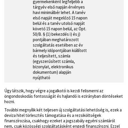
gyermekenként legfeljebb a
tárgyév első napján érvényes
havi minimálbér lehet. A tanév
első napját megelőző 15 napon
belül és a tanév utolsó napját
követő 15 napon belül, az Öpt.
50/B. § (1) bekezdés i) és j)
pontjában meghatározott
szolgáltatás esetében az év
bármely időpontjában kiállított
és teljesített, számla
(egyszerűsített számla,
bizonylat, elektronikus
dokumentum) alapján
nyújtható
Úgy látszik, hogy végre a jogalkotó is kezdi felismerni az
öngondoskodás fontosságát és hajlandó is ezirányban döntéseket
hozni.
További megnyílik két teljesen új szolgáltatási lehetőség is, ezek a
deviza hitel törlesztés támogatása és a rezsiköltségek
finanszírozása, csakhogy ezeket a jogszabály egyéni számláról
nem, csak közösségi szolgáltatásként engedi finanszírozni. Ezzel