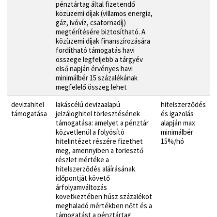
pénztártag által fizetendő
közüzemi díjak (villamos energia,
gáz, ivóvíz, csatornadíj)
megtérítésére biztosítható. A
közüzemi díjak finanszírozására
fordítható támogatás havi
összege legfeljebb a tárgyév
első napján érvényes havi
minimálbér 15 százalékának
megfelelő összeg lehet
devizahitel
lakáscélú devizaalapú
hitelszerződés
támogatása
jelzáloghitel törlesztésének
és igazolás
támogatása: amelyet a pénztár
alapján max
közvetlenül a folyósító
minimálbér
hitelintézet részére fizethet
15%/hó
meg, amennyiben a törlesztő
részlet mértéke a
hitelszerződés aláírásának
időpontját követő
árfolyamváltozás
következtében húsz százalékot
meghaladó mértékben nőtt és a
támogatást a pénztártag