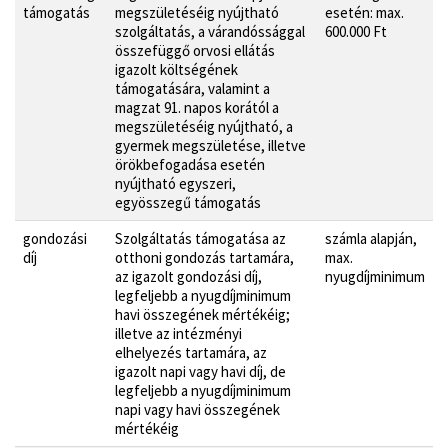
támogatás
megszületéséig nyújtható
esetén: max.
szolgáltatás, a várandóssággal
600.000 Ft
összefüggő orvosi ellátás
igazolt költségének
támogatására, valamint a
magzat 91. napos korától a
megszületéséig nyújtható, a
gyermek megszületése, illetve
örökbefogadása esetén
nyújtható egyszeri,
egyösszegű támogatás
gondozási
Szolgáltatás támogatása az
számla alapján,
díj
otthoni gondozás tartamára,
max.
az igazolt gondozási díj,
nyugdíjminimum
legfeljebb a nyugdíjminimum
havi összegének mértékéig;
illetve az intézményi
elhelyezés tartamára, az
igazolt napi vagy havi díj, de
legfeljebb a nyugdíjminimum
napi vagy havi összegének
mértékéig