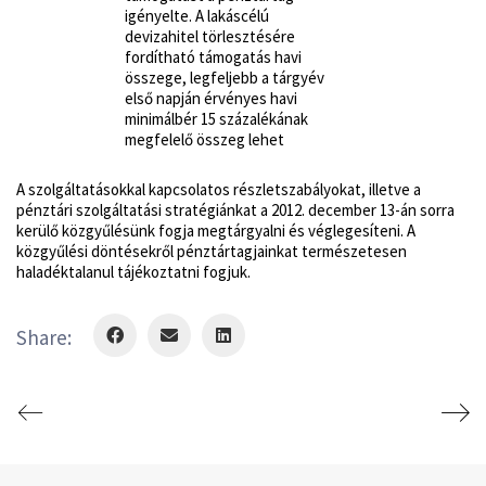
igényelte. A lakáscélú
devizahitel törlesztésére
fordítható támogatás havi
összege, legfeljebb a tárgyév
első napján érvényes havi
minimálbér 15 százalékának
megfelelő összeg lehet
A szolgáltatásokkal kapcsolatos részletszabályokat, illetve a
pénztári szolgáltatási stratégiánkat a 2012. december 13-án sorra
kerülő közgyűlésünk fogja megtárgyalni és véglegesíteni. A
közgyűlési döntésekről pénztártagjainkat természetesen
haladéktalanul tájékoztatni fogjuk.
Share: