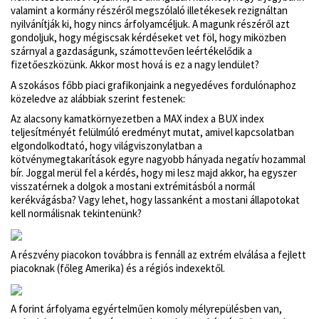
valamint a kormány részéről megszólaló illetékesek rezignáltan
nyilvánítják ki, hogy nincs árfolyamcéljuk. A magunk részéről azt
gondoljuk, hogy mégiscsak kérdéseket vet föl, hogy miközben
szárnyal a gazdaságunk, számottevően leértékelődik a
fizetőeszközünk. Akkor most hová is ez a nagy lendület?
A szokásos főbb piaci grafikonjaink a negyedéves fordulónaphoz
közeledve az alábbiak szerint festenek:
Az alacsony kamatkörnyezetben a MAX index a BUX index
teljesítményét felülmúló eredményt mutat, amivel kapcsolatban
elgondolkodtató, hogy világviszonylatban a
kötvénymegtakarítások egyre nagyobb hányada negatív hozammal
bír. Joggal merül fel a kérdés, hogy mi lesz majd akkor, ha egyszer
visszatérnek a dolgok a mostani extrémitásból a normál
kerékvágásba? Vagy lehet, hogy lassanként a mostani állapotokat
kell normálisnak tekintenünk?
A részvény piacokon továbbra is fennáll az extrém elválása a fejlett
piacoknak (főleg Amerika) és a régiós indexektől.
A forint árfolyama egyértelműen komoly mélyrepülésben van,