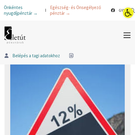
Esz
Önkéntes
Egészség- és Önsegélyező
GYIK
nyugdíjpénztár →
pénztár →
Belépés a tagi adatokhoz