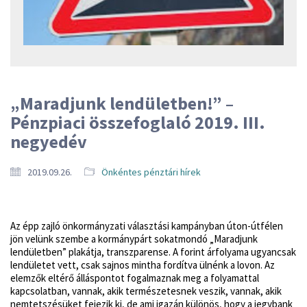
„Maradjunk lendületben!” –
Pénzpiaci összefoglaló 2019. III.
negyedév
2019.09.26.
Önkéntes pénztári hírek
Az épp zajló önkormányzati választási kampányban úton-útfélen
jön velünk szembe a kormánypárt sokatmondó „Maradjunk
lendületben” plakátja, transzparense. A forint árfolyama ugyancsak
lendületet vett, csak sajnos mintha fordítva ülnénk a lovon. Az
elemzők eltérő álláspontot fogalmaznak meg a folyamattal
kapcsolatban, vannak, akik természetesnek veszik, vannak, akik
nemtetszésüket fejezik ki, de ami igazán különös, hogy a jegybank