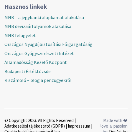
Hasznos linkek
MNB – a jegybanki alapkamat alakulása
MNB devizaárfolyamok alakulása
MNB felügyelet
Országos Nyugdíjbiztosítási Főigazgatóság
Országos Gyógyszerészeti Intézet
Államadósság Kezelő Központ
Budapesti Értéktőzsde
Kiszámoló – blog a pénzügyekről
© Copyright 2023. All Rights Reserved |
Made with ❤️
Adatkezelési tájékoztató (GDPR)
|
Impresszum
|
love ﹠passion
Cookie beállítások módosítása
by:
DesArt.hu