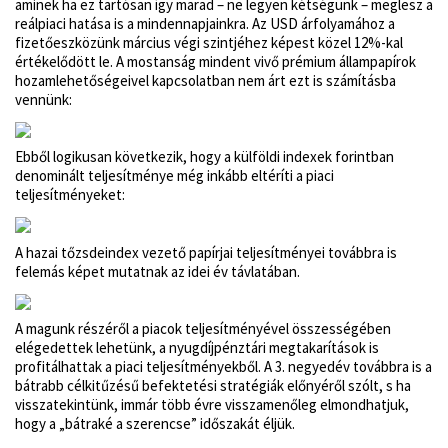
aminek ha ez tartósan így marad – ne legyen kétségünk – meglesz a
reálpiaci hatása is a mindennapjainkra. Az USD árfolyamához a
fizetőeszközünk március végi szintjéhez képest közel 12%-kal
értékelődött le. A mostanság mindent vivő prémium állampapírok
hozamlehetőségeivel kapcsolatban nem árt ezt is számításba
vennünk:
Ebből logikusan következik, hogy a külföldi indexek forintban
denominált teljesítménye még inkább eltéríti a piaci
teljesítményeket:
A hazai tőzsdeindex vezető papírjai teljesítményei továbbra is
felemás képet mutatnak az idei év távlatában.
A magunk részéről a piacok teljesítményével összességében
elégedettek lehetünk, a nyugdíjpénztári megtakarítások is
profitálhattak a piaci teljesítményekből. A 3. negyedév továbbra is a
bátrabb célkitűzésű befektetési stratégiák előnyéről szólt, s ha
visszatekintünk, immár több évre visszamenőleg elmondhatjuk,
hogy a „bátraké a szerencse” időszakát éljük.