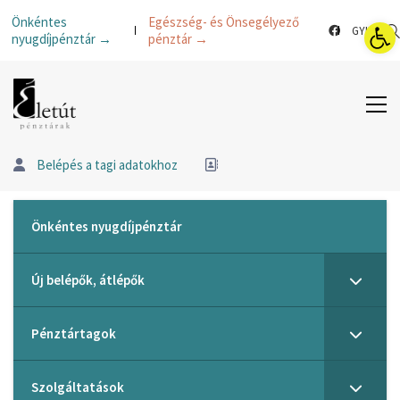
Esz
Önkéntes
Egészség- és Önsegélyező
GYIK
nyugdíjpénztár →
pénztár →
Belépés a tagi adatokhoz
Önkéntes nyugdíjpénztár
Új belépők, átlépők
Pénztártagok
Szolgáltatások