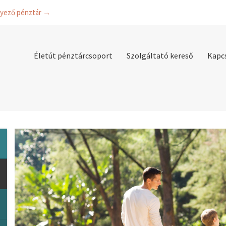
lyező pénztár →
Életút pénztárcsoport
Szolgáltató kereső
Kapc