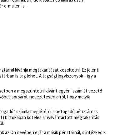
 e-mailen is.
árral kívánja megtakarítását kezeltetni. Ez jelenti
tárban is tag lehet. A tagsági jogviszonyok – így a
 esetben a megszüntetni kívánt egyéni számlát vezető
vőbeli sorsáról, nevezetesen arról, hogy melyik
 „fogadó” számla meglétéről a befogadó pénztárnak
at) birtokában köteles a nyilvántartott megtakarítás
ül.
 az Ön nevében eljár a másik pénztárnál, s intézkedik