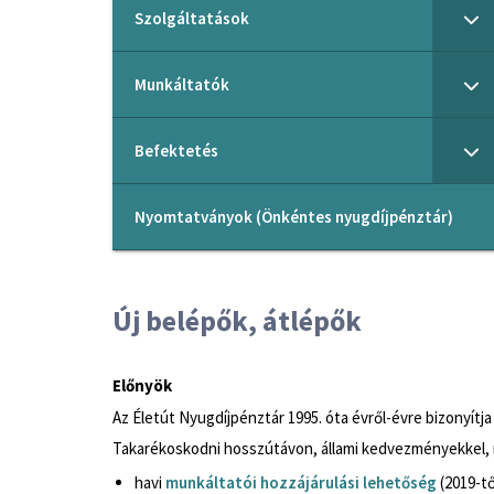
Szolgáltatások
Munkáltatók
Befektetés
Nyomtatványok (Önkéntes nyugdíjpénztár)
Új belépők, átlépők
Előnyök
Az Életút Nyugdíjpénztár 1995. óta évről-évre bizonyít
Takarékoskodni hosszútávon, állami kedvezményekkel, 
havi
munkáltatói hozzájárulási lehetőség
(2019-tő