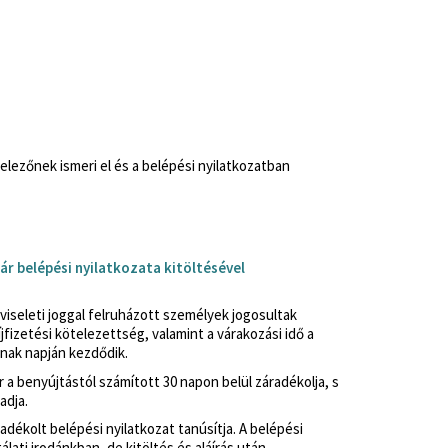
elezőnek ismeri el és a belépési nyilatkozatban
ár belépési nyilatkozata kitöltésével
viseleti joggal felruházott személyek jogosultak
íjfizetési kötelezettség, valamint a várakozási idő a
ának napján kezdődik.
r a benyújtástól számított 30 napon belül záradékolja, s
adja.
radékolt belépési nyilatkozat tanúsítja. A belépési
álati irodánkban, de kitöltés és aláírás után