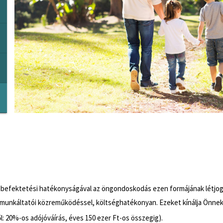
ja befektetési hatékonyságával az öngondoskodás ezen formájának létjo
munkáltatói közreműködéssel, költséghatékonyan. Ezeket kínálja Önnek
l: 20%-os adójóváírás, éves 150 ezer Ft-os összegig).