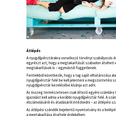
Átlépés
A nyugdíjpénztárakra vonatkozó törvényi szabályozás ért
egyrészt azt, hogy a megtakarítását szabadon átviheti eg
megtakarítások is – egymástól függetlenek.
Fentiekből következik, hogy a tag saját elhatározása a
nyugdíjpénztár felé be kell jelenteni a megszüntetési s
nyugdíjpénztár kezelésébe kívánja azt adni.
Az összeg természetesen csak létező egyéni számlára t
igazolást kell adnia a korábbi nyugdíjpénztár felé. A sz
elszámolásáról és átadásáról intézkedni – az átlépési s
Az átlépési szándék bejelentő nyomtatvány és a belépé
a megtakarítása átvétele érdekében.